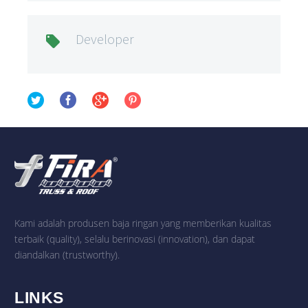
Developer

Kami adalah produsen baja ringan yang memberikan kualitas
terbaik (quality), selalu berinovasi (innovation), dan dapat
diandalkan (trustworthy).
LINKS