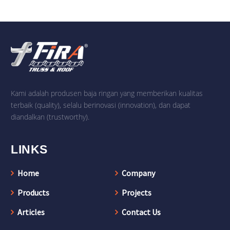
Kami adalah produsen baja ringan yang memberikan kualitas
terbaik (quality), selalu berinovasi (innovation), dan dapat
diandalkan (trustworthy).
LINKS
Home
Company
Products
Projects
Articles
Contact Us